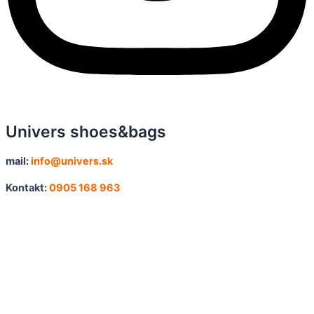
Univers shoes&bags
mail:
info@univers.sk
Kontakt:
0905
168 963